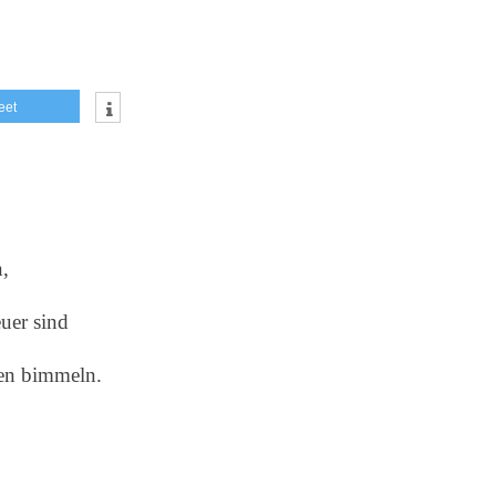
eet
,
euer sind
en bimmeln.