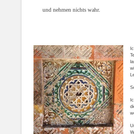
und nehmen nichts wahr.
Ic
Te
la
w
L
S
Ic
d
w
Un
Wi