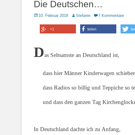
Die Deutschen…
Posted
Autor
10. Februar 2018
Stefanie
7 Kommentare
on
+1
teilen
tw
D
as Seltsamste an Deutschland ist,
dass hier Männer Kinderwagen schieben
dass Radios so billig und Teppiche so t
und dass den ganzen Tag Kirchenglock
In Deutschland dachte ich zu Anfang,