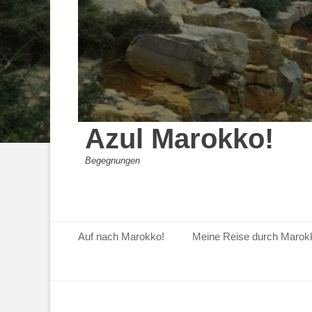
Azul Marokko!
Begegnungen
Primäres Menü
Zum
Auf nach Marokko!
Meine Reise durch Marok
Inhalt
springen