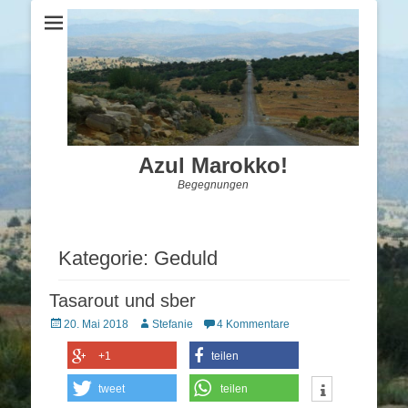
Azul Marokko!
Begegnungen
Kategorie:
Geduld
Tasarout und sber
Posted
Autor
20. Mai 2018
Stefanie
4 Kommentare
on
+1
teilen
tweet
teilen