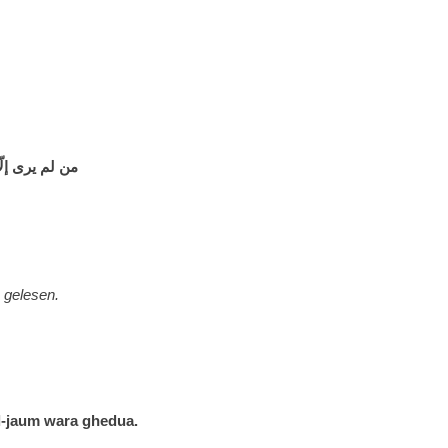
من لم يرى إل
 gelesen.
l-jaum wara ghedua.