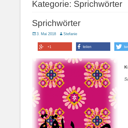
Kategorie:
Sprichwörter
Sprichwörter
Posted
Autor
3. Mai 2018
Stefanie
on
+1
teilen
tw
K
Sa