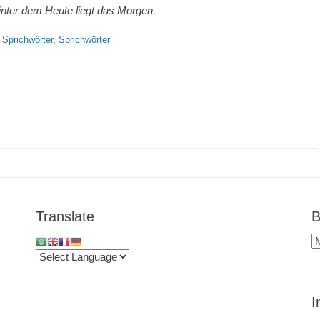
inter dem Heute liegt das Morgen.
tegorien
Sprichwörter
,
Sprichwörter
Translate
B
B
i
Ü
I