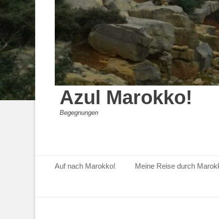
Azul Marokko!
Begegnungen
Primäres Menü
Zum
Auf nach Marokko!
Meine Reise durch Marok
Inhalt
springen