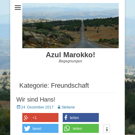
Azul Marokko!
Begegnungen
Kategorie:
Freundschaft
Wir sind Hans!
Posted
Autor
24. Dezember 2017
Stefanie
on
+1
teilen
tweet
teilen