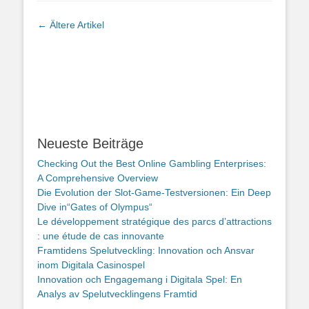
Artikel-
←
Ältere Artikel
Navigation
Neueste Beiträge
Checking Out the Best Online Gambling Enterprises:
A Comprehensive Overview
Die Evolution der Slot-Game-Testversionen: Ein Deep
Dive in“Gates of Olympus“
Le développement stratégique des parcs d’attractions
: une étude de cas innovante
Framtidens Spelutveckling: Innovation och Ansvar
inom Digitala Casinospel
Innovation och Engagemang i Digitala Spel: En
Analys av Spelutvecklingens Framtid