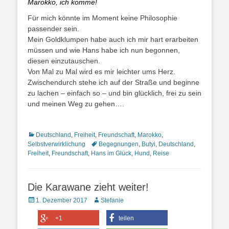
Marokko, ich komme!
Für mich könnte im Moment keine Philosophie
passender sein.
Mein Goldklumpen habe auch ich mir hart erarbeiten
müssen und wie Hans habe ich nun begonnen,
diesen einzutauschen.
Von Mal zu Mal wird es mir leichter ums Herz.
Zwischendurch stehe ich auf der Straße und beginne
zu lachen – einfach so – und bin glücklich, frei zu sein
und meinen Weg zu gehen….
Kategorien
Deutschland
,
Freiheit
,
Freundschaft
,
Marokko
,
Schlagworte
Selbstverwirklichung
Begegnungen
,
Butyi
,
Deutschland
,
Freiheit
,
Freundschaft
,
Hans im Glück
,
Hund
,
Reise
Die Karawane zieht weiter!
Posted
Autor
1. Dezember 2017
Stefanie
on
+1
teilen