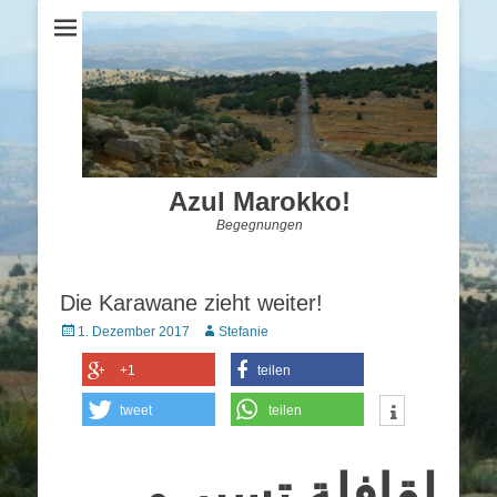
Azul Marokko!
Begegnungen
Die Karawane zieht weiter!
Posted
Autor
1. Dezember 2017
Stefanie
on
+1
teilen
tweet
teilen
لقافلة تسير و