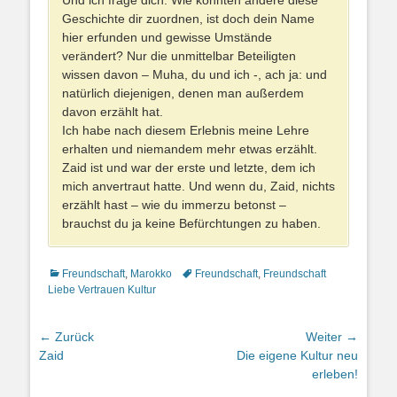
Und ich frage dich: Wie könnten andere diese
Geschichte dir zuordnen, ist doch dein Name
hier erfunden und gewisse Umstände
verändert? Nur die unmittelbar Beteiligten
wissen davon – Muha, du und ich -, ach ja: und
natürlich diejenigen, denen man außerdem
davon erzählt hat.
Ich habe nach diesem Erlebnis meine Lehre
erhalten und niemandem mehr etwas erzählt.
Zaid ist und war der erste und letzte, dem ich
mich anvertraut hatte. Und wenn du, Zaid, nichts
erzählt hast – wie du immerzu betonst –
brauchst du ja keine Befürchtungen zu haben.
Kategorien
Schlagworte
Freundschaft
,
Marokko
Freundschaft
,
Freundschaft
Liebe Vertrauen Kultur
Beitragsnavigation
← Zurück
Weiter →
Vorheriger
Nächster
Zaid
Die eigene Kultur neu
Beitrag:
Beitrag:
erleben!