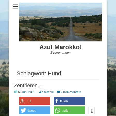
Azul Marokko!
Begegnungen
Schlagwort:
Hund
Zentrieren…
Posted
Autor
6. Juni 2018
Stefanie
2 Kommentare
on
+1
teilen
tweet
teilen