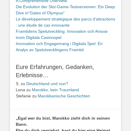
A Comprehensive Overview
Die Evolution der Slot-Game-Testversionen: Ein Deep
Dive in“Gates of Olympus“
Le développement stratégique des parcs d’attractions
: une étude de cas innovante
Framtidens Spelutveckling: Innovation och Ansvar
inom Digitala Casinospel
Innovation och Engagemang i Digitala Spel: En
Analys av Spelutvecklingens Framtid
Eure Erfahrungen, Gedanken,
Erlebnisse…
S.
zu
Deutschland und nun?
Lena
zu
Marokko, kein Traumland
Stefanie
zu
Marokkanische Geschichten
„Egal wer du bist, Marokko zieht dich in seinen
Bann.
Ehe du dich versiehst, hast du hier eine Heimat,