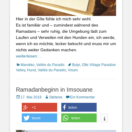
Hier in der Gîte fühle ich mich sehr wohl.
Es ist familiär und – zumindest während des
Ramadans – sehr ruhig, die Umgebung lädt zum
Laufen und Verweilen mit den Hunden ein, ich werde,
wenn ich es möchte, lecker bekocht und muss mir um
nichts weiter Gedanken machen.
weiterlesen…
Kategorien
Schlagworte
Marokko
,
Vallée du Paradis
Butyi
,
Gîte Village Paradise
Valley
,
Hund
,
Vallée du Paradis
,
Visum
Ramadanbeginn in Imsouane
Posted
Autor
17. Mai 2018
Stefanie
Ein Kommentar
on
+1
teilen
tweet
teilen