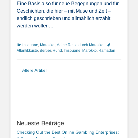
Eine Basis also für neue Begegnungen und für
Geschichten, die hier – mit Muse und Zeit –
endlich geschrieben und allmählich erzählt
werden wollen…
Kategorien
Schlagworte
Imsouane
,
Marokko
,
Meine Reise durch Marokko
Atlantikküste
,
Berber
,
Hund
,
Imsouane
,
Marokko
,
Ramadan
Artikel-
←
Ältere Artikel
Navigation
Neueste Beiträge
Checking Out the Best Online Gambling Enterprises: