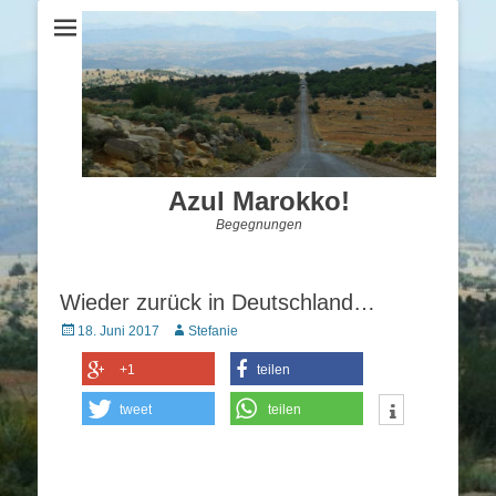
Azul Marokko!
Begegnungen
Wieder zurück in Deutschland…
Posted
Autor
18. Juni 2017
Stefanie
on
+1
teilen
tweet
teilen