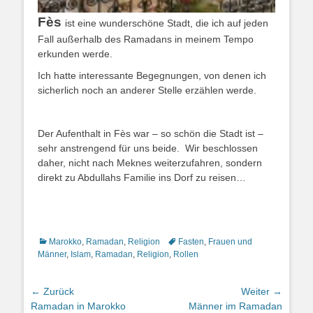
Fès
ist eine wunderschöne Stadt, die ich auf jeden
Fall außerhalb des Ramadans in meinem Tempo
erkunden werde.
Ich hatte interessante Begegnungen, von denen ich
sicherlich noch an anderer Stelle erzählen werde.
Der Aufenthalt in Fès war – so schön die Stadt ist –
sehr anstrengend für uns beide. Wir beschlossen
daher, nicht nach Meknes weiterzufahren, sondern
direkt zu Abdullahs Familie ins Dorf zu reisen…
Kategorien
Schlagworte
Marokko
,
Ramadan
,
Religion
Fasten
,
Frauen und
Männer
,
Islam
,
Ramadan
,
Religion
,
Rollen
Beitragsnavigation
← Zurück
Weiter →
Vorheriger
Nächster
Ramadan in Marokko
Männer im Ramadan