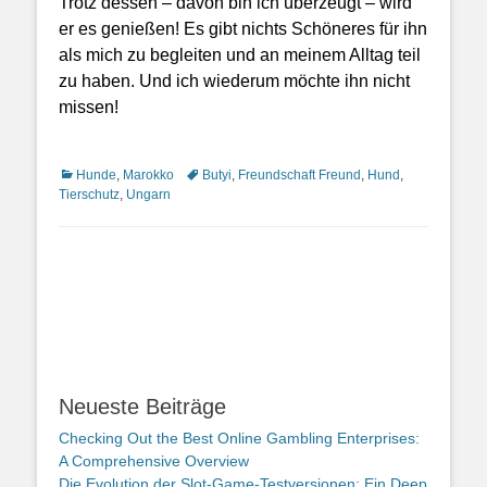
Trotz dessen – davon bin ich überzeugt – wird
er es genießen! Es gibt nichts Schöneres für ihn
als mich zu begleiten und an meinem Alltag teil
zu haben. Und ich wiederum möchte ihn nicht
missen!
Kategorien
Schlagworte
Hunde
,
Marokko
Butyi
,
Freundschaft Freund
,
Hund
,
Tierschutz
,
Ungarn
Neueste Beiträge
Checking Out the Best Online Gambling Enterprises:
A Comprehensive Overview
Die Evolution der Slot-Game-Testversionen: Ein Deep