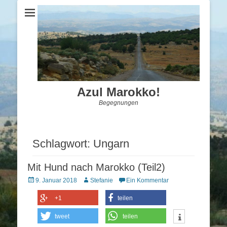
Azul Marokko!
Begegnungen
Schlagwort:
Ungarn
Mit Hund nach Marokko (Teil2)
Posted
Autor
9. Januar 2018
Stefanie
Ein Kommentar
on
+1
teilen
tweet
teilen