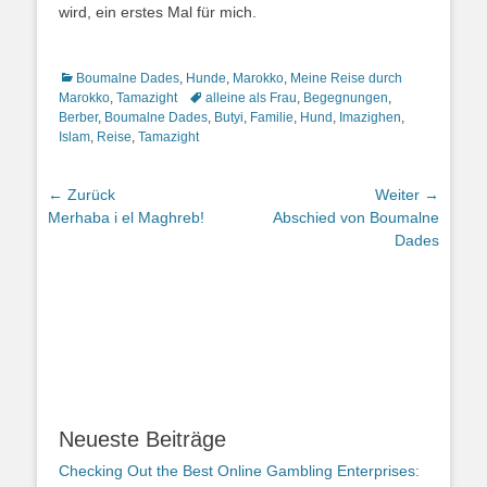
wird, ein erstes Mal für mich.
Kategorien
Boumalne Dades
,
Hunde
,
Marokko
,
Meine Reise durch
Schlagworte
Marokko
,
Tamazight
alleine als Frau
,
Begegnungen
,
Berber
,
Boumalne Dades
,
Butyi
,
Familie
,
Hund
,
Imazighen
,
Islam
,
Reise
,
Tamazight
Beitragsnavigation
← Zurück
Weiter →
Vorheriger
Nächster
Merhaba i el Maghreb!
Abschied von Boumalne
Beitrag:
Beitrag:
Dades
Neueste Beiträge
Checking Out the Best Online Gambling Enterprises: