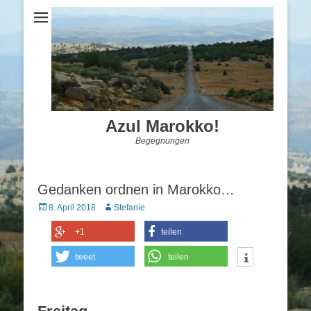
Azul Marokko!
Begegnungen
Gedanken ordnen in Marokko…
Posted
Autor
8. April 2018
Stefanie
on
+1
teilen
tweet
teilen