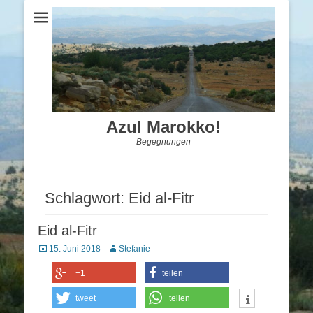
Azul Marokko!
Begegnungen
Schlagwort:
Eid al-Fitr
Eid al-Fitr
Posted
Autor
15. Juni 2018
Stefanie
on
+1
teilen
tweet
teilen