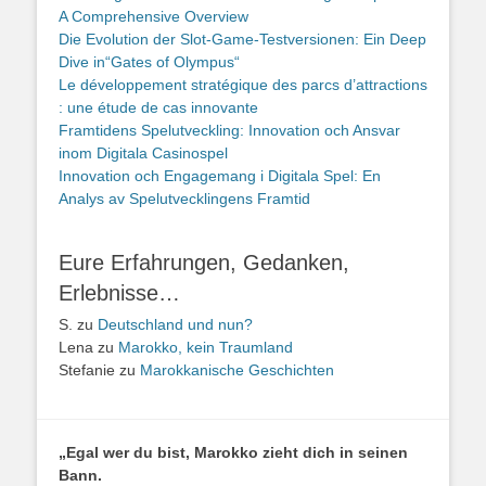
A Comprehensive Overview
Die Evolution der Slot-Game-Testversionen: Ein Deep
Dive in“Gates of Olympus“
Le développement stratégique des parcs d’attractions
: une étude de cas innovante
Framtidens Spelutveckling: Innovation och Ansvar
inom Digitala Casinospel
Innovation och Engagemang i Digitala Spel: En
Analys av Spelutvecklingens Framtid
Eure Erfahrungen, Gedanken,
Erlebnisse…
S.
zu
Deutschland und nun?
Lena
zu
Marokko, kein Traumland
Stefanie
zu
Marokkanische Geschichten
„Egal wer du bist, Marokko zieht dich in seinen
Bann.