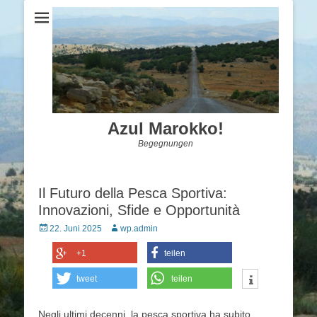
Azul Marokko!
Begegnungen
Il Futuro della Pesca Sportiva:
Innovazioni, Sfide e Opportunità
Posted
Autor
22. Juni 2025
wp.admin
on
+1
teilen
tweet
teilen
Negli ultimi decenni, la pesca sportiva ha subito