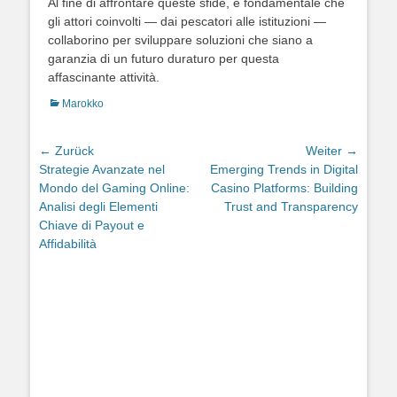
Al fine di affrontare queste sfide, è fondamentale che
gli attori coinvolti — dai pescatori alle istituzioni —
collaborino per sviluppare soluzioni che siano a
garanzia di un futuro duraturo per questa
affascinante attività.
Kategorien
Marokko
Beitragsnavigation
← Zurück
Weiter →
Vorheriger
Nächster
Strategie Avanzate nel
Emerging Trends in Digital
Beitrag:
Beitrag:
Mondo del Gaming Online:
Casino Platforms: Building
Analisi degli Elementi
Trust and Transparency
Chiave di Payout e
Affidabilità