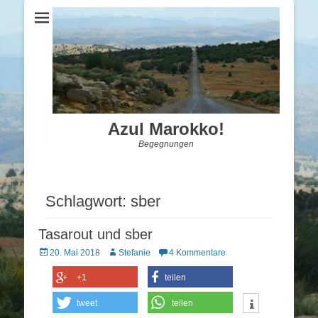
Azul Marokko!
Begegnungen
Schlagwort:
sber
Tasarout und sber
Posted
Autor
20. Mai 2018
Stefanie
4 Kommentare
on
+1
teilen
tweet
teilen