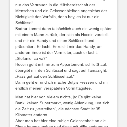
nur das Vertrauen in die Hilfsbereitschaft der
Menschen und ein Gelassenbleiben angesichts der
Nichtigkeit des Vorfalls, denn hey, es ist nur ein
Schlüssel!
Badrur kommt dann tatsächlich auch ein wenig später
mit einem Mann zurück, der sich als Hocein vorstellt
und mir ein Handy und einen Schlüsselbund
präsentiert. Er lacht. Er reicht mir das Handy, am
anderen Ende ist der Vermieter, auch er lacht.
„Stefanie, ca va?“
Hocein geht mit mir zum Appartement, schließt auf,
übergibt mir den Schlüssel und sagt auf Tamazight:
„Pass gut auf den Schlüssel auf.“
Dann geht er und ich mache Butyis Fressen und mir
endlich meinen verspäteten Vormittagstee.
Man hat hier von Vielem nichts, ja: Es gibt keine
Bank, keinen Supermarkt, wenig Ablenkung, um sich
die Zeit zu „vertreiben“, die nächste Stadt ist 35
Kilometer entfernt.
Aber man hat hier eine ruhige Gelassenheit an die
Dinge heranzugehen und diese mit Hilfe anderer zu