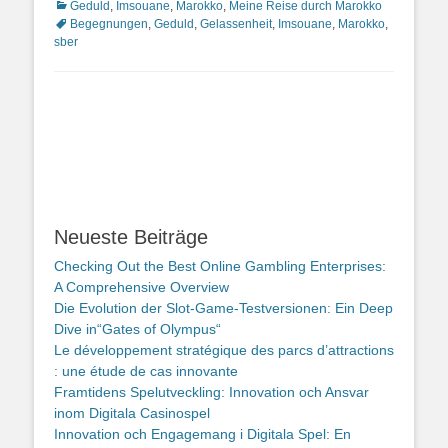
Kategorien
Schlagwor
Geduld
,
Imsouane
,
Marokko
,
Meine Reise durch Marokko
Begegnungen
,
Geduld
,
Gelassenheit
,
Imsouane
,
Marokko
,
sber
Neueste Beiträge
Checking Out the Best Online Gambling Enterprises:
A Comprehensive Overview
Die Evolution der Slot-Game-Testversionen: Ein Deep
Dive in“Gates of Olympus“
Le développement stratégique des parcs d’attractions
: une étude de cas innovante
Framtidens Spelutveckling: Innovation och Ansvar
inom Digitala Casinospel
Innovation och Engagemang i Digitala Spel: En