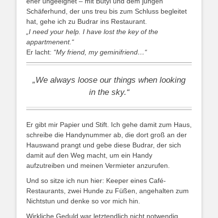
eher ungeeignet – mit Butyi und dem jungen
Schäferhund, der uns treu bis zum Schluss begleitet
hat, gehe ich zu Budrar ins Restaurant.
„I need your help. I have lost the key of the
appartmenent.“
Er lacht:
“My friend, my geminifriend…“
„We always loose our things when looking
in the sky.“
Er gibt mir Papier und Stift. Ich gehe damit zum Haus,
schreibe die Handynummer ab, die dort groß an der
Hauswand prangt und gebe diese Budrar, der sich
damit auf den Weg macht, um ein Handy
aufzutreiben und meinen Vermieter anzurufen.
Und so sitze ich nun hier: Keeper eines Café-
Restaurants, zwei Hunde zu Füßen, angehalten zum
Nichtstun und denke so vor mich hin.
Wirkliche Geduld war letztendlich nicht notwendig,