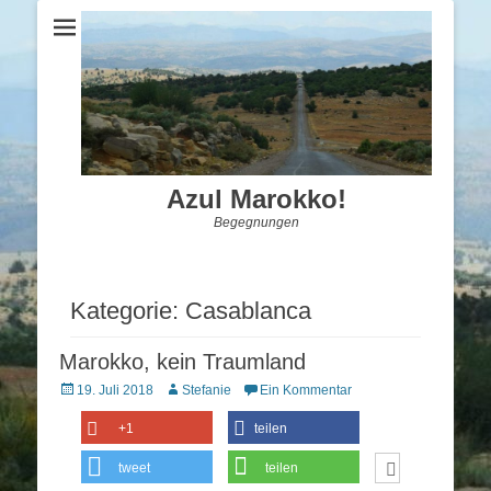
Azul Marokko!
Begegnungen
Kategorie:
Casablanca
Marokko, kein Traumland
Posted
Autor
19. Juli 2018
Stefanie
Ein Kommentar
on
+1
teilen
tweet
teilen