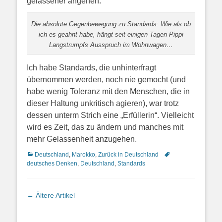
gelassener angehen.
Die absolute Gegenbewegung zu Standards: Wie als ob
ich es geahnt habe, hängt seit einigen Tagen Pippi
Langstrumpfs Ausspruch im Wohnwagen…
Ich habe Standards, die unhinterfragt
übernommen werden, noch nie gemocht (und
habe wenig Toleranz mit den Menschen, die in
dieser Haltung unkritisch agieren), war trotz
dessen unterm Strich eine „Erfüllerin“.
Vielleicht
wird es Zeit, das zu ändern und manches mit
mehr Gelassenheit anzugehen.
Kategorien
Schlagworte
Deutschland
,
Marokko
,
Zurück in Deutschland
deutsches Denken
,
Deutschland
,
Standards
Artikel-
←
Ältere Artikel
Navigation